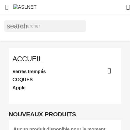


search
ACCUEIL

Verres trempés
COQUES
Apple
NOUVEAUX PRODUITS
Aucun produit disponible pour le moment