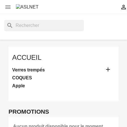


search
ACCUEIL

Verres trempés
COQUES
Apple
PROMOTIONS
Aucun produit disponible pour le moment