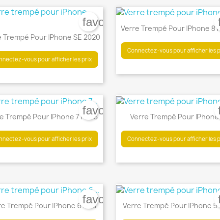
réer une liste d'envies
onnexion
(modalTitle))
favorite_border
Verre Trempé Pour IPhone 8 
 de la liste d'envies
us devez être connecté pour ajouter des produits à votre liste
jouter à ma liste d'envies
confirmMessage))
e Trempé Pour IPhone SE 2020
envies.
Connectez-vous pour afficher les p


_circle_outline
Créer une nouvelle liste
Aperçu rapide
Aperçu rapide
nectez-vous pour afficher les prix
((cancelText))
((modalDeleteText))
Annuler
Connexion
Annuler
Créer une liste d'envies
favorite_border
e Trempé Pour IPhone 7 PLUS
Verre Trempé Pour IPhone


Aperçu rapide
Aperçu rapide
nectez-vous pour afficher les prix
Connectez-vous pour afficher les p
favorite_border
re Trempé Pour IPhone 6 / 6S
Verre Trempé Pour IPhone 5 