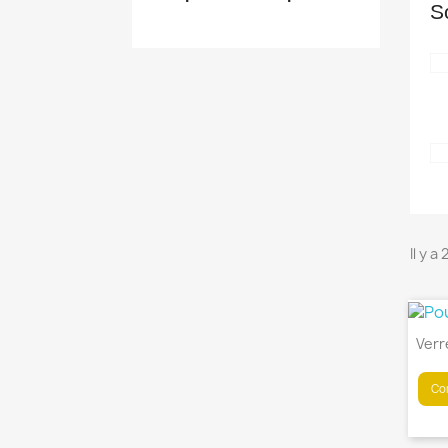
S
Il y a
Verr
Con