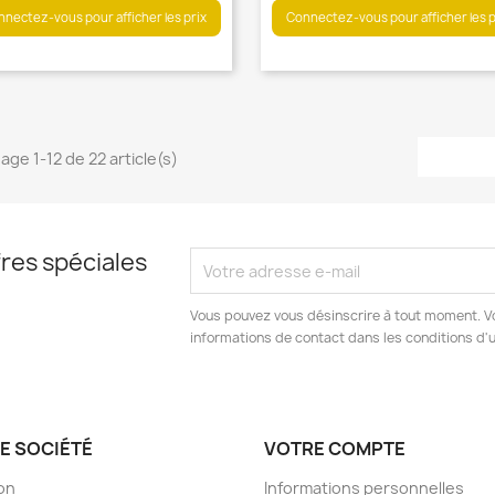


Aperçu rapide
Aperçu rapide
nectez-vous pour afficher les prix
Connectez-vous pour afficher les p
hage 1-12 de 22 article(s)


Aperçu rapide
Aperçu rapide
res spéciales
Vous pouvez vous désinscrire à tout moment. V
informations de contact dans les conditions d'ut
E SOCIÉTÉ
VOTRE COMPTE
son
Informations personnelles