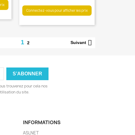

Aperçu rapide
rix
Connectez-vous pour afficher les prix

1
Suivant
2

Aperçu rapide
ous trouverez pour cela nos
ilisation du site.
INFORMATIONS
ASLNET