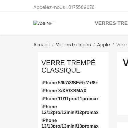
Appelez-nous :
0173589676
VERRES TR
Accueil
Verres trempés
Apple
Verr
VERRE TREMPÉ
CLASSIQUE
iPhone 5/6/7/8/SE/6+/7+/8+
iPhone X/XR/XSMAX
iPhone 11/11pro/11promax
iPhone
12/12pro/12mini/12promax
iPhone
13/13pro/13mini/13promax