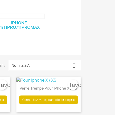
IPHONE
11/11PRO/11PROMAX

ar :
Nom, Z à A
favorite_border
favorite_border
XR
Verre Trempé Pour IPhone X / XS
rix
Connectez-vous pour afficher les prix
×