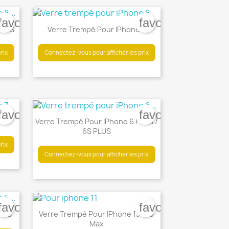
×
×
favorite_border
favorite_border
×
PLUS
Verre Trempé Pour IPhone 8
rix
Connectez-vous pour afficher les prix

Aperçu rapide
favorite_border
favorite_border
 7
Verre Trempé Pour IPhone 6 PLUS /
6S PLUS

Aperçu rapide
rix
Connectez-vous pour afficher les prix
favorite_border
favorite_border
/ 5S
Verre Trempé Pour IPhone 13 Pro
Max