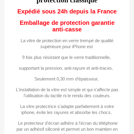
protection classique
Expédié sous 24h depuis la France
Emballage de protection garantie
anti-casse
La vitre de protection en verre trempé de qualité
supérieure pour iPhone est
9 fois plus résistant que le verre traditionnelle,
supportant la pression, anti-rayure et anti-traces.
Seulement 0,30 mm d’épaisseur,
×
×
((title))
Connexion
L'installation de la vitre est simple et qui n'affecte pas
×
l'utilisation du tactile ni le rendu des couleurs.
Ajouter à ma liste d'envies
((label))
Vous devez être connecté pour ajouter des produits
La vitre protectrice s'adapte parfaitement à votre
à votre liste d'envies.
iphone,
évite les rayures et absorbe les chocs.
Créer une nouvelle liste
add_circle_outline
Le protecteur d'écran adhère à l'écran du téléphone
par un adhésif siliconé et permet
un bon maintien en
((cancelText))
((loginText))