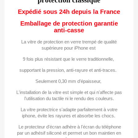
protection classique
Expédié sous 24h depuis la France
Emballage de protection garantie
anti-casse
La vitre de protection en verre trempé de qualité
supérieure pour iPhone est
9 fois plus résistant que le verre traditionnelle,
supportant la pression, anti-rayure et anti-traces.
Seulement 0,30 mm d’épaisseur,
L'installation de la vitre est simple et qui n'affecte pas
×
l'utilisation du tactile ni le rendu des couleurs.
×
((title))
Connexion
La vitre protectrice s'adapte parfaitement à votre
×
Ajouter à ma liste d'envies
iphone,
évite les rayures et absorbe les chocs.
((label))
Vous devez être connecté pour ajouter des produits
Le protecteur d'écran adhère à l'écran du téléphone
à votre liste d'envies.
par un adhésif siliconé et permet
un bon maintien en