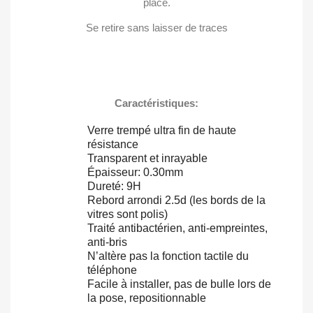
place.
Créer une nouvelle liste
add_circle_outline
((cancelText))
((loginText))
Se retire sans laisser de traces
((cancelText))
((createText))
Caractéristiques:
Verre trempé ultra fin de haute
résistance
Transparent et inrayable
Épaisseur: 0.30mm
Dureté: 9H
Rebord arrondi 2.5d (les bords de la
vitres sont polis)
Traité antibactérien, anti-empreintes,
anti-bris
N’altère pas la fonction tactile du
téléphone
Facile à installer, pas de bulle lors de
la pose, repositionnable